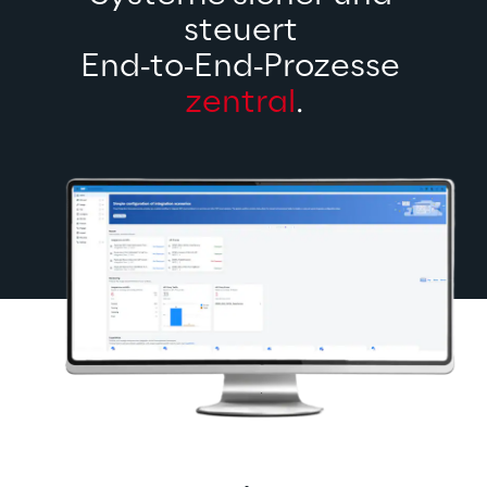
steuert 
End‑to‑End‑Prozesse 
zentral
.