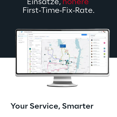
Einsätze, 
höhere
First‑Time‑Fix‑Rate.
Your Service, Smarter