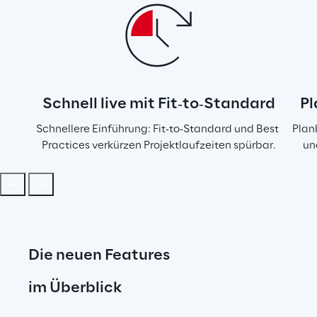
Schnell live mit Fit‑to‑Standard
Pl
Schnellere Einführung: Fit‑to‑Standard und Best 
Plan
Practices verkürzen Projektlaufzeiten spürbar.
un
Die neuen Features
im Überblick