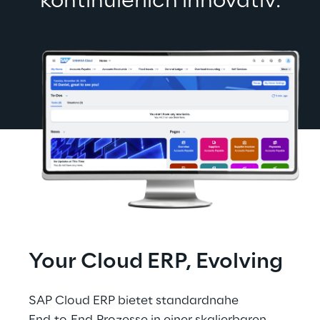
kontinuierlich innovativ.
Your Cloud ERP, Evolving
SAP Cloud ERP bietet standardnahe 
End‑to‑End‑Prozesse in einer skalierbaren 