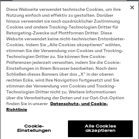
Impressum
Diese Webseite verwendet technische Cookies, um ihre
Nutzung einfach und effektiv zu gestalten. Darüber
hinaus verwendet sie nach ausdrücklicher Zustimmung
Cookies und andere Tracking-Technologien Dritter für
Privacy and Legal
Retargeting-Zwecke auf Plattformen Dritter. Diese
Website verwendet keine nicht-technischen Erstanbieter-
Cookies. Indem Sie „Alle Cookies akzeptieren“ wählen,
Datenschutz- und Cookie Richtlinie
stimmen Sie der Verwendung von Cookies und Tracking-
Technologien Dritter zu. Sie können Ihre Cookie-
Datenschutzhinweis
(Bewerber)
Präferenzen jederzeit verwalten, indem Sie die Cookie-
Einstellungen in Ihrem Browser bearbeiten. Nach dem
Datenschutzhinweis
(Kunden)
Schließen dieses Banners über das „X“ in der oberen
Datenschutzhinweis
(Dienstleister)
rechten Ecke, wird Ihre Navigation fortgesetzt und Sie
stimmen der Verwendung von Cookies und Tracking-
Datenschutzhinweis
(Marketing)
Technologien Dritter nicht zu. Weitere Informationen
über die Verarbeitung der Daten und zur Opt-Out-Option
Grundsatzerklärung - LKSG
(Deutschland)
finden Sie in unserer
Datenschutz- und Cookie-
Richtlinie
Accessibility Statement
Cookie-
Alle Cookies
Einstellungen
akzeptieren
Reply © 2026