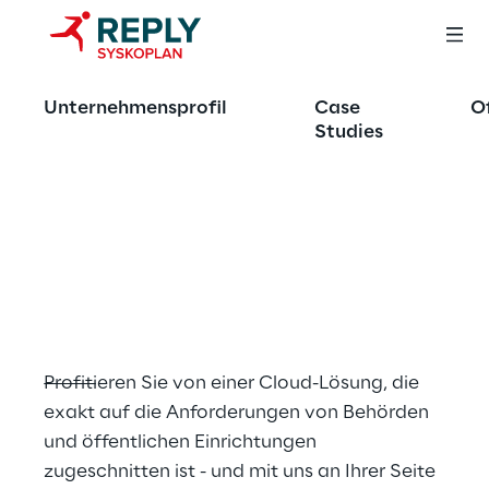
OFFERING
Unternehmensprofil
Case
O
Erleben Sie die 
Studies
volle Power der 
Delos Cloud im 
öffentlichen Sektor
Profitieren Sie von einer Cloud-Lösung, die 
exakt auf die Anforderungen von Behörden 
und öffentlichen Einrichtungen 
zugeschnitten ist - und mit uns an Ihrer Seite 