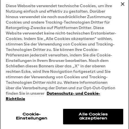
Impressum
Diese Webseite verwendet technische Cookies, um ihre
Nutzung einfach und effektiv zu gestalten. Darüber
hinaus verwendet sie nach ausdrücklicher Zustimmung
Cookies und andere Tracking-Technologien Dritter für
Privacy and Legal
Retargeting-Zwecke auf Plattformen Dritter. Diese
Website verwendet keine nicht-technischen Erstanbieter-
Cookies. Indem Sie „Alle Cookies akzeptieren“ wählen,
Datenschutz- und Cookie Richtlinie
stimmen Sie der Verwendung von Cookies und Tracking-
Technologien Dritter zu. Sie können Ihre Cookie-
Datenschutzhinweis
(Bewerber)
Präferenzen jederzeit verwalten, indem Sie die Cookie-
Einstellungen in Ihrem Browser bearbeiten. Nach dem
Datenschutzhinweis
(Kunden)
Schließen dieses Banners über das „X“ in der oberen
Datenschutzhinweis
(Dienstleister)
rechten Ecke, wird Ihre Navigation fortgesetzt und Sie
stimmen der Verwendung von Cookies und Tracking-
Datenschutzhinweis
(Marketing)
Technologien Dritter nicht zu. Weitere Informationen
über die Verarbeitung der Daten und zur Opt-Out-Option
Grundsatzerklärung - LKSG
(Deutschland)
finden Sie in unserer
Datenschutz- und Cookie-
Richtlinie
Accessibility Statement
Cookie-
Alle Cookies
Einstellungen
akzeptieren
Reply © 2026