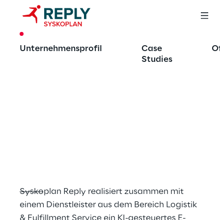
CASE STUDY
Unternehmensprofil
Case
O
Effizienter 
Studies
Fulfillment Service 
durch KI-basiertes 
E-Mail-Routing in 
SAP S/4HANA CRM
Syskoplan Reply realisiert zusammen mit 
einem Dienstleister aus dem Bereich Logistik 
& Fulfillment Service ein KI-gesteuertes E-