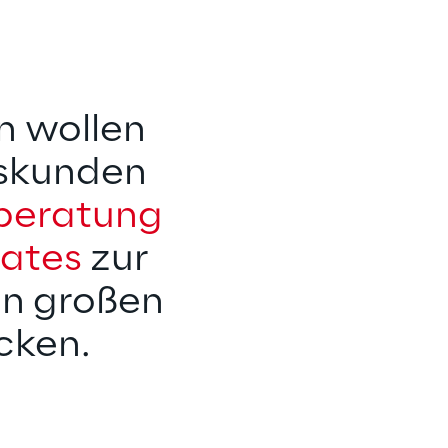
 wollen 
skunden 
fberatung
ates
 zur 
en großen 
cken.