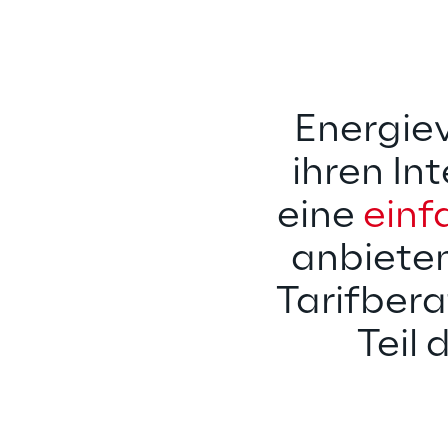
Energie
ihren I
eine 
einf
anbieten
Tarifbera
Teil