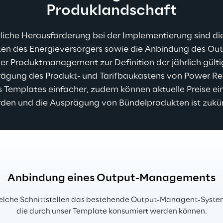
Produklandschaft
liche Herausforderung bei der Implementierung sind die 
en des Energieversorgers sowie die Anbindung des O
der Produktmanagement zur Definition der jährlich gültig
prägung des Produkt- und Tarifbaukastens von Power Repl
s Templates einfacher, zudem können aktuelle Preise e
rden und die Ausprägung von Bündelprodukten ist zukü
Anbindung eines Output-Managements
che Schnittstellen das bestehende Output-Managent-System b
die durch unser Template konsumiert werden können.