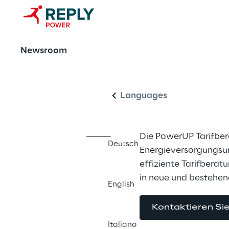
OFFERING
Newsroom
PowerUP Tari
Deutsch
Privatkunde
Languages
Die PowerUP Tarifber
Deutsch
Energieversorgungsu
effiziente Tarifberatu
in neue und bestehend
English
Kontaktieren Si
Italiano