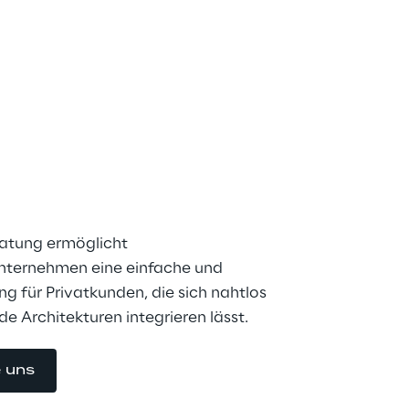
fberatung für 
n
atung ermöglicht 
nternehmen eine einfache und 
ng für Privatkunden, die sich nahtlos 
e Architekturen integrieren lässt.
e uns