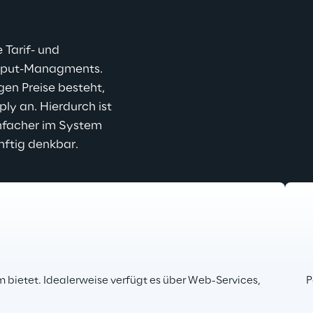
Tarif- und 
utput-Managments. 
en Preise besteht, 
y an. Hierdurch ist 
infacher im System 
nftig denkbar.
ietet. Idealerweise verfügt es über Web-Services, 
P