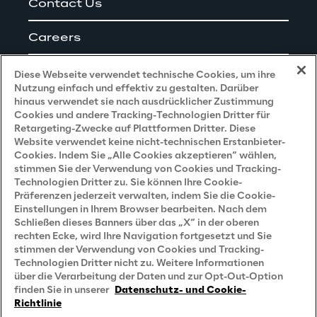
Contact Us
Careers
Impressum
Diese Webseite verwendet technische Cookies, um ihre
Nutzung einfach und effektiv zu gestalten. Darüber
hinaus verwendet sie nach ausdrücklicher Zustimmung
Cookies und andere Tracking-Technologien Dritter für
Privacy and Legal
Retargeting-Zwecke auf Plattformen Dritter. Diese
Website verwendet keine nicht-technischen Erstanbieter-
Cookies. Indem Sie „Alle Cookies akzeptieren“ wählen,
Datenschutz- und Cookie Richtlinie
stimmen Sie der Verwendung von Cookies und Tracking-
Technologien Dritter zu. Sie können Ihre Cookie-
Datenschutzhinweis
(Bewerber)
Präferenzen jederzeit verwalten, indem Sie die Cookie-
Einstellungen in Ihrem Browser bearbeiten. Nach dem
Datenschutzhinweis
(Kunden)
Schließen dieses Banners über das „X“ in der oberen
Datenschutzhinweis
(Dienstleister)
rechten Ecke, wird Ihre Navigation fortgesetzt und Sie
stimmen der Verwendung von Cookies und Tracking-
Datenschutzhinweis
(Marketing)
Technologien Dritter nicht zu. Weitere Informationen
über die Verarbeitung der Daten und zur Opt-Out-Option
Grundsatzerklärung - LKSG
(Deutschland)
finden Sie in unserer
Datenschutz- und Cookie-
Richtlinie
Accessibility Statement