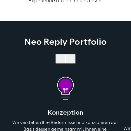
Experience auf ein neues Level.
Neo Reply Portfolio
Konzeption
Wir verstehen Ihre Bedürfnisse und konzipieren auf 
Wir
Basis dessen gemeinsam mit Ihnen eine 