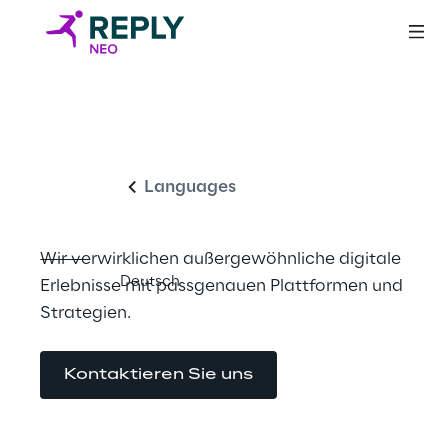
Levelling up your 
Deutsch
Digital Experience
Languages
Wir verwirklichen außergewöhnliche digitale 
Deutsch
Erlebnisse mit passgenauen Plattformen und 
Strategien.
English
Kontaktieren Sie uns