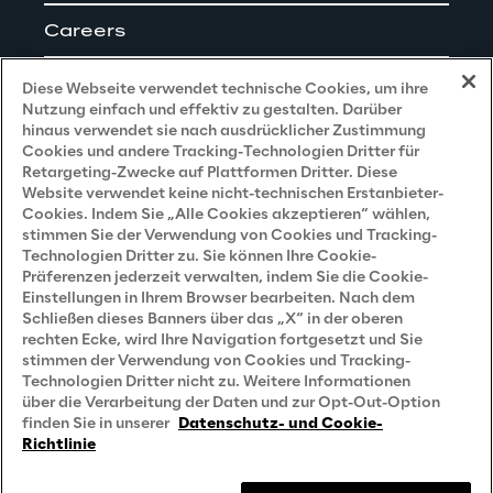
Careers
Impressum
Diese Webseite verwendet technische Cookies, um ihre
Nutzung einfach und effektiv zu gestalten. Darüber
hinaus verwendet sie nach ausdrücklicher Zustimmung
Cookies und andere Tracking-Technologien Dritter für
Privacy and Legal
Retargeting-Zwecke auf Plattformen Dritter. Diese
Website verwendet keine nicht-technischen Erstanbieter-
Cookies. Indem Sie „Alle Cookies akzeptieren“ wählen,
Datenschutz- und Cookie Richtlinie
stimmen Sie der Verwendung von Cookies und Tracking-
Technologien Dritter zu. Sie können Ihre Cookie-
Datenschutzhinweis
(Bewerber)
Präferenzen jederzeit verwalten, indem Sie die Cookie-
Einstellungen in Ihrem Browser bearbeiten. Nach dem
Datenschutzhinweis
(Kunden)
Schließen dieses Banners über das „X“ in der oberen
Datenschutzhinweis
(Dienstleister)
rechten Ecke, wird Ihre Navigation fortgesetzt und Sie
stimmen der Verwendung von Cookies und Tracking-
Datenschutzhinweis
(Marketing)
Technologien Dritter nicht zu. Weitere Informationen
über die Verarbeitung der Daten und zur Opt-Out-Option
Grundsatzerklärung - LKSG
(Deutschland)
finden Sie in unserer
Datenschutz- und Cookie-
Richtlinie
Accessibility Statement