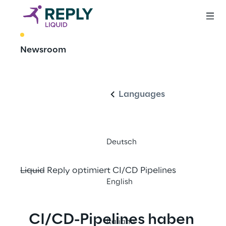
BEST PRACTICE
Newsroom
Deutsch
GitOps für 
komplexe 
Languages
Microservices
Deutsch
Liquid Reply optimiert CI/CD Pipelines
English
CI/CD-Pipelines haben 
Italiano