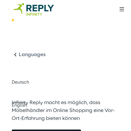
BEST PRACTICE
Hybrides 
Deutsch
Shoppingerlebnis 
mit Augmented 
Languages
Reality
Deutsch
Infinity Reply macht es möglich, dass 
English
Möbelhändler im Online Shopping eine Vor-
Ort-Erfahrung bieten können