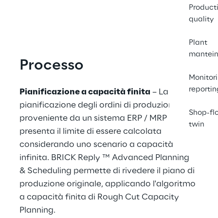
Product
quality
Plant
mantei
Processo
Monitor
reportin
Pianificazione a capacità finita
 – La 
pianificazione degli ordini di produzione 
Shop-flo
proveniente da un sistema ERP / MRP 
twin
presenta il limite di essere calcolata 
considerando uno scenario a capacità 
infinita. BRICK Reply ™ Advanced Planning 
& Scheduling permette di rivedere il piano di 
produzione originale, applicando l'algoritmo 
a capacità finita di Rough Cut Capacity 
Planning.