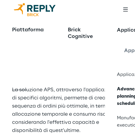
Advanced 
Piattaforma
Brick
Applic
Cognitive
planning & 
scheduling
Appl
Applica
Advanc
La soluzione APS, attraverso l'applicazione 
plannin
di specifici algoritmi, permette di creare la 
schedul
sequenza di ordini più ottimale, in termini di 
allocazione temporale e consumo risorse, 
Manufac
considerando l'effettiva capacità e 
executi
disponibilità di quest'ultime.