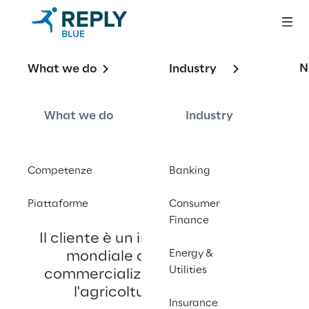
Human Workload 
N
What we do
Industry
Optimization
What we do
Industry
Competenze
Banking
Chi è il cliente?
Piattaforme
Consumer
Finance
Il cliente è un importante player 
Energy &
mondiale che produce e 
Utilities
commercializza macchine per 
l'agricoltura e l'edilizia.
Insurance