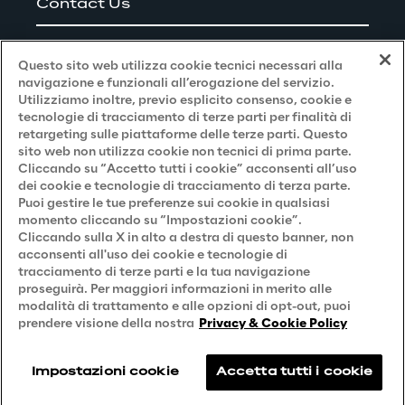
Contact Us
Careers
Questo sito web utilizza cookie tecnici necessari alla
navigazione e funzionali all’erogazione del servizio.
Utilizziamo inoltre, previo esplicito consenso, cookie e
Privacy and Legal
tecnologie di tracciamento di terze parti per finalità di
retargeting sulle piattaforme delle terze parti. Questo
sito web non utilizza cookie non tecnici di prima parte.
Privacy & Cookie Policy
Cliccando su “Accetto tutti i cookie” acconsenti all’uso
dei cookie e tecnologie di tracciamento di terza parte.
Privacy Notice
(Candidato)
Puoi gestire le tue preferenze sui cookie in qualsiasi
momento cliccando su “Impostazioni cookie”.
Privacy Notice
(Cliente)
Cliccando sulla X in alto a destra di questo banner, non
acconsenti all'uso dei cookie e tecnologie di
Privacy Notice
(Fornitore)
tracciamento di terze parti e la tua navigazione
proseguirà. Per maggiori informazioni in merito alle
Privacy Notice
(Marketing)
modalità di trattamento e alle opzioni di opt-out, puoi
Accessibilità
prendere visione della nostra
Privacy & Cookie Policy
Impostazioni cookie
Accetta tutti i cookie
Reply © 2026