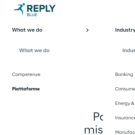
Piattaforme
What we do
Industr
What we do
Indu
Acceleratori tecnologi
Competenze
Banking
Piattaforme
Consume
Energy & 
Potenzia
Insuranc
misura: s
Manufact