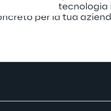
asformano la tecnologia i
ncreto per la tua azien