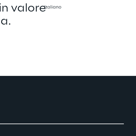
n valore 
Italiano
da.