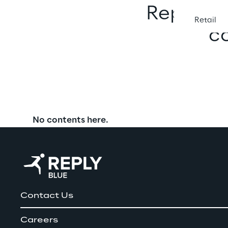
Reply tr
Retail
co
No contents here.
Contact Us
Careers