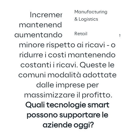
Manufacturing
Incrementare i ricavi 
& Logistics
mantenendo fissi i costi - o 
aumentandoli in percentuale 
Retail
minore rispetto ai ricavi - o 
ridurre i costi mantenendo 
costanti i ricavi. Queste le 
comuni modalità adottate 
dalle imprese per 
massimizzare il profitto.
Quali tecnologie smart 
possono supportare le 
aziende oggi?