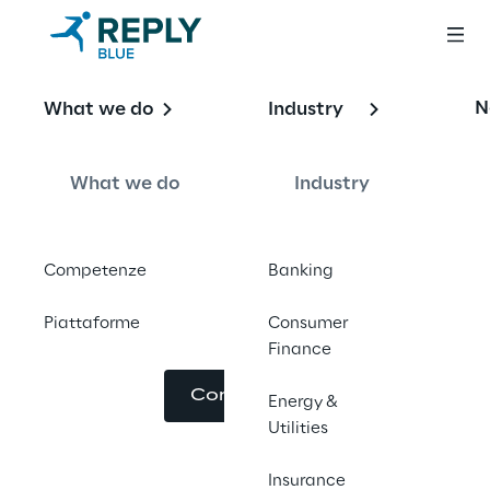
OFFERING
N
What we do
Industry
L'Internet of Things 
nel Manufacturing
What we do
Industry
Competenze
Banking
L'impiego di tecnologie smart in ambito 
Piattaforme
Consumer
manifatturiero
Finance
Contattaci
Energy &
Utilities
Insurance