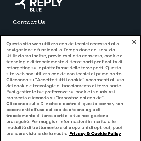
Contact Us
Careers
Questo sito web utilizza cookie tecnici necessari alla
navigazione e funzionali all’erogazione del servizio.
Utilizziamo inoltre, previo esplicito consenso, cookie e
Privacy and Legal
tecnologie di tracciamento di terze parti per finalità di
retargeting sulle piattaforme delle terze parti. Questo
sito web non utilizza cookie non tecnici di prima parte.
Privacy & Cookie Policy
Cliccando su “Accetto tutti i cookie” acconsenti all’uso
dei cookie e tecnologie di tracciamento di terza parte.
Privacy Notice
(Candidato)
Puoi gestire le tue preferenze sui cookie in qualsiasi
momento cliccando su “Impostazioni cookie”.
Privacy Notice
(Cliente)
Cliccando sulla X in alto a destra di questo banner, non
acconsenti all'uso dei cookie e tecnologie di
Privacy Notice
(Fornitore)
tracciamento di terze parti e la tua navigazione
proseguirà. Per maggiori informazioni in merito alle
Privacy Notice
(Marketing)
modalità di trattamento e alle opzioni di opt-out, puoi
Accessibilità
prendere visione della nostra
Privacy & Cookie Policy