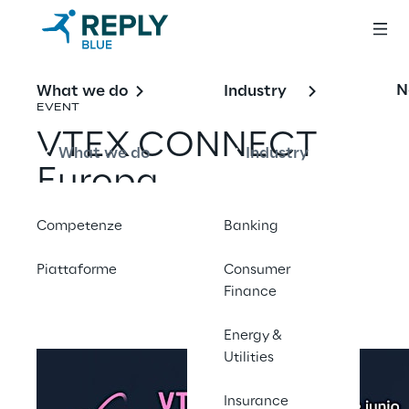
N
What we do
Industry
EVENT
VTEX CONNECT
What we do
Industry
Europa
Competenze
Banking
Condividi con un amico
Piattaforme
Consumer
Finance
Energy &
Utilities
Insurance