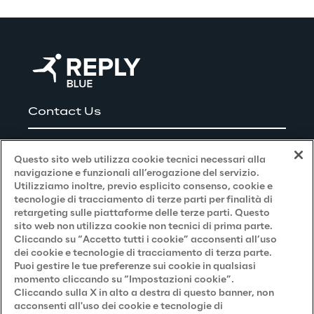
Contact Us
Careers
Questo sito web utilizza cookie tecnici necessari alla
navigazione e funzionali all’erogazione del servizio.
Utilizziamo inoltre, previo esplicito consenso, cookie e
Privacy and Legal
tecnologie di tracciamento di terze parti per finalità di
retargeting sulle piattaforme delle terze parti. Questo
sito web non utilizza cookie non tecnici di prima parte.
Privacy & Cookie Policy
Cliccando su “Accetto tutti i cookie” acconsenti all’uso
dei cookie e tecnologie di tracciamento di terza parte.
Privacy Notice
(Candidato)
Puoi gestire le tue preferenze sui cookie in qualsiasi
momento cliccando su “Impostazioni cookie”.
Privacy Notice
(Cliente)
Cliccando sulla X in alto a destra di questo banner, non
acconsenti all'uso dei cookie e tecnologie di
Privacy Notice
(Fornitore)