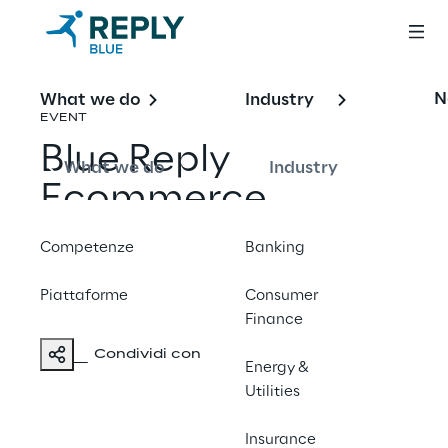
N
What we do
Industry
EVENT
Blue Reply
What we do
Industry
Ecommerce
protagonista all’AI
Competenze
Banking
Week!
Piattaforme
Consumer
Finance
Condividi con un amico
Energy &
Utilities
Insurance