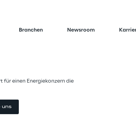
Branchen
Newsroom
Karrie
 das Treasury 
t
rt für einen Energiekonzern die 
e uns