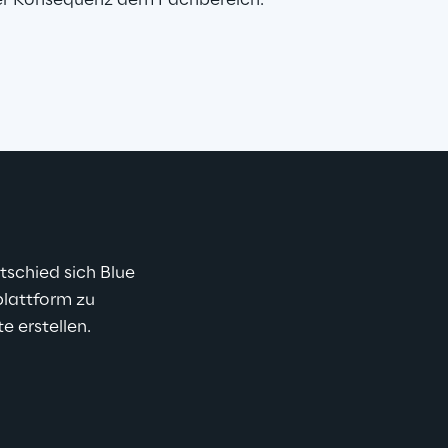
zter Konsequenz dem Fachbereich.
schied sich Blue 
plattform zu 
e erstellen.