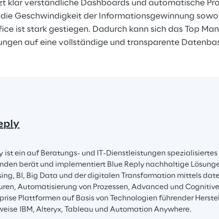
zt klar verständliche Dashboards und automatische Pro
die Geschwindigkeit der Informationsgewinnung sowoh
fice ist stark gestiegen. Dadurch kann sich das Top Ma
ngen auf eine vollständige und transparente Datenbas
eply
y ist ein auf Beratungs- und IT-Dienstleistungen spezialisierte
nden berät und implementiert Blue Reply nachhaltige Lösung
ng, BI, Big Data und der digitalen Transformation mittels dat
uren, Automatisierung von Prozessen, Advanced und Cognitive 
prise Plattformen auf Basis von Technologien führender Herstel
weise IBM, Alteryx, Tableau und Automation Anywhere.