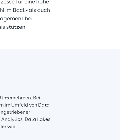
zesse für eine hohe 
l im Back- als auch 
nagement bei 
is stützen.
s Unternehmen. Bei 
en im Umfeld von Data 
engetriebener 
Analytics, Data Lakes 
ler wie 