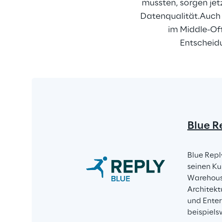
mussten, sorgen jet
Datenqualität.Auch 
im Middle-Of
Entscheidu
Blue R
Blue Repl
seinen Ku
Warehousi
Architekt
und Enter
beispiels