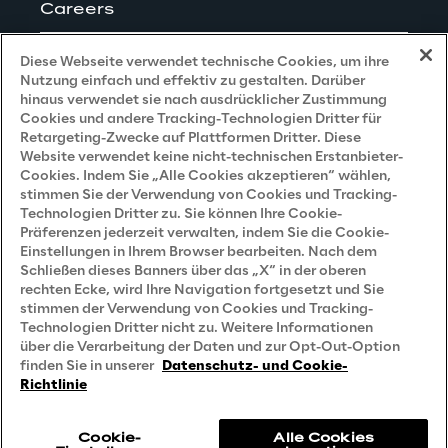
Careers
Impressum
Diese Webseite verwendet technische Cookies, um ihre
Nutzung einfach und effektiv zu gestalten. Darüber
hinaus verwendet sie nach ausdrücklicher Zustimmung
Cookies und andere Tracking-Technologien Dritter für
Privacy and Legal
Retargeting-Zwecke auf Plattformen Dritter. Diese
Website verwendet keine nicht-technischen Erstanbieter-
Cookies. Indem Sie „Alle Cookies akzeptieren“ wählen,
Datenschutz- und Cookie Richtlinie
stimmen Sie der Verwendung von Cookies und Tracking-
Technologien Dritter zu. Sie können Ihre Cookie-
Datenschutzhinweis
(Bewerber)
Präferenzen jederzeit verwalten, indem Sie die Cookie-
Einstellungen in Ihrem Browser bearbeiten. Nach dem
Datenschutzhinweis
(Kunden)
Schließen dieses Banners über das „X“ in der oberen
Datenschutzhinweis
(Dienstleister)
rechten Ecke, wird Ihre Navigation fortgesetzt und Sie
stimmen der Verwendung von Cookies und Tracking-
Datenschutzhinweis
(Marketing)
Technologien Dritter nicht zu. Weitere Informationen
über die Verarbeitung der Daten und zur Opt-Out-Option
Grundsatzerklärung - LKSG
(Deutschland)
finden Sie in unserer
Datenschutz- und Cookie-
Richtlinie
Accessibility Statement
Cookie-
Alle Cookies