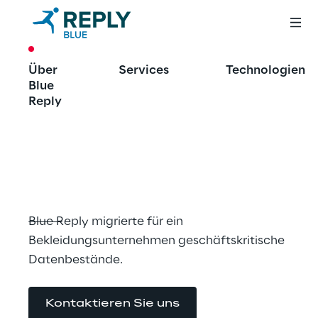
CASE STUDY
Über
Services
Technologien
Nachhaltiges 
Blue
Datenmanagemen
Reply
t in der Cloud
Blue Reply migrierte für ein 
Bekleidungsunternehmen geschäftskritische 
Datenbestände.
Kontaktieren Sie uns