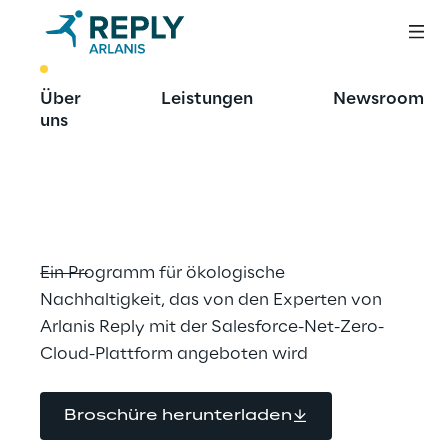
BEST PRACTICE
Über
Leistungen
Newsroom
Sustainability as a 
uns
Service
Ein Programm für ökologische 
Nachhaltigkeit, das von den Experten von 
Arlanis Reply mit der Salesforce-Net-Zero-
Cloud-Plattform angeboten wird
Broschüre herunterladen