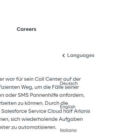
Careers
ter Workflow für Call
Deutsch
beiter
Languages
r war für sein Call Center auf der 
Deutsch
zienten Weg, um die Fälle seiner 
on oder SMS Pannenhilfe anfordern, 
rbeiten zu können. Durch die 
English
Salesforce Service Cloud half Arlanis 
en, sich wiederholende Aufgaben 
eiter zu automatisieren.
Italiano