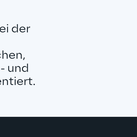
i der 
hen, 
- und 
ntiert.