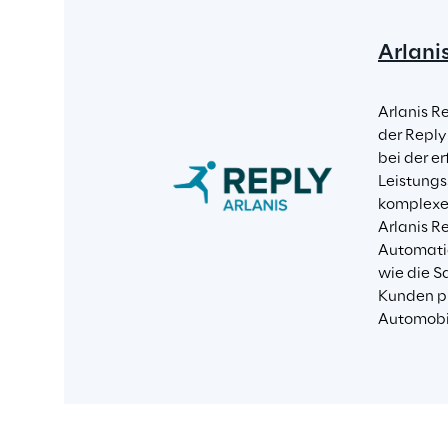
Arlani
Arlanis R
der Reply
bei der e
Leistungs
komplexe 
Arlanis R
Automatio
wie die S
Kunden pr
Automobil