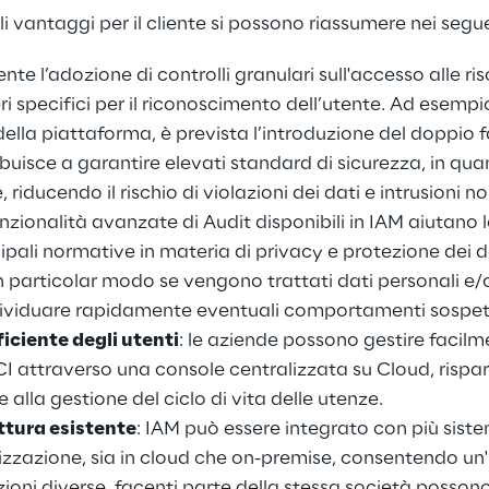
ali vantaggi per il cliente si possono riassumere nei segue
nte l’adozione di controlli granulari sull'accesso alle riso
ri specifici per il riconoscimento dell’utente. Ad esempio 
della piattaforma, è prevista l’introduzione del doppio f
uisce a garantire elevati standard di sicurezza, in quan
riducendo il rischio di violazioni dei dati e intrusioni n
funzionalità avanzate di Audit disponibili in IAM aiutano
ipali normative in materia di privacy e protezione dei d
n particolar modo se vengono trattati dati personali e/o 
dividuare rapidamente eventuali comportamenti sospet
iciente degli utenti
: le aziende possono gestire facilme
OCI attraverso una console centralizzata su Cloud, rispa
 alla gestione del ciclo di vita delle utenze.
ttura esistente
: IAM può essere integrato con più sistemi
anizzazione, sia in cloud che on-premise, consentendo un
azioni diverse, facenti parte della stessa società posson