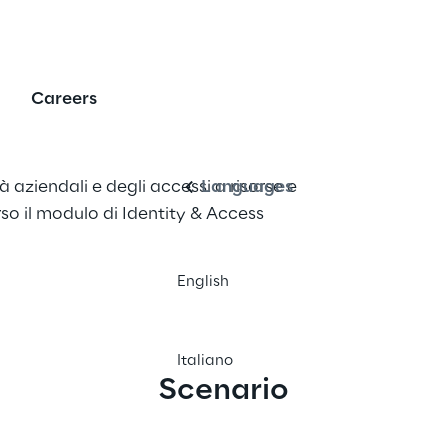
 Infrastructure
Careers
Italiano
à aziendali e degli accessi a risorse e 
Languages
so il modulo di Identity & Access 
English
Italiano
Scenario