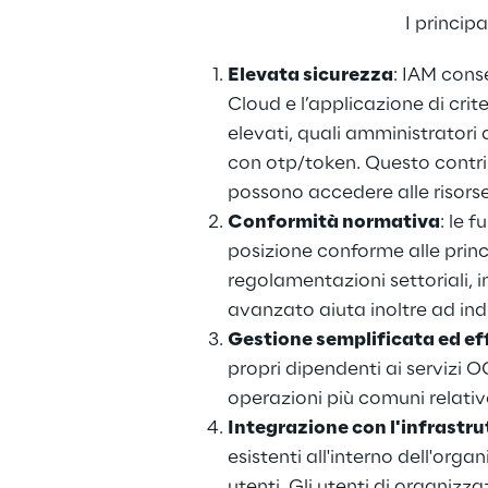
I princip
Elevata sicurezza
: IAM conse
Cloud e l’applicazione di crite
elevati, quali amministratori 
con otp/token. Questo contrib
possono accedere alle risorse, 
Conformità normativa
: le 
posizione conforme alle princ
regolamentazioni settoriali, i
avanzato aiuta inoltre ad in
Gestione semplificata ed eff
propri dipendenti ai servizi 
operazioni più comuni relative
Integrazione con l'infrastru
esistenti all'interno dell'org
utenti. Gli utenti di organizz