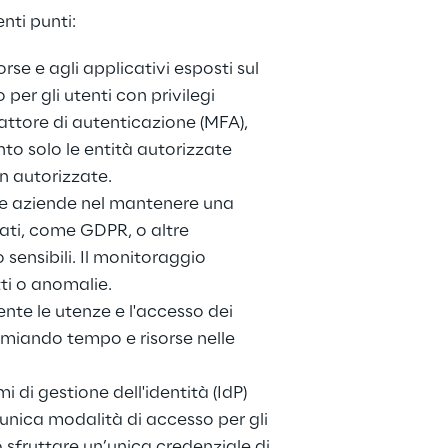
nti punti:
rse e agli applicativi esposti sul 
per gli utenti con privilegi 
attore di autenticazione (MFA), 
to solo le entità autorizzate 
on autorizzate.
 le aziende nel mantenere una 
ati, come GDPR, o altre 
sensibili. Il monitoraggio 
ti o anomalie.
nte le utenze e l'accesso dei 
rmiando tempo e risorse nelle 
 di gestione dell'identità (IdP) 
'unica modalità di accesso per gli 
o sfruttare un’unica credenziale di 