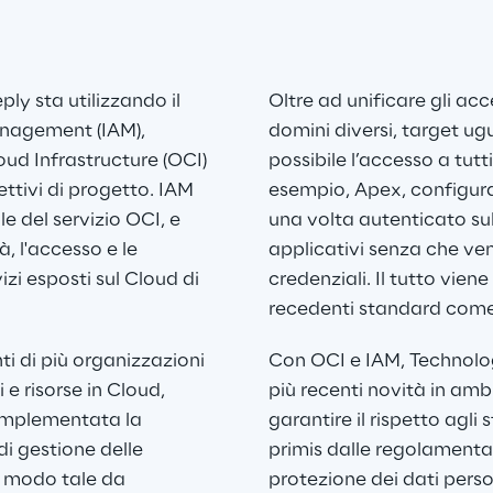
ly sta utilizzando il 
Oltre ad unificare gli acce
nagement (IAM), 
domini diversi, target ug
oud Infrastructure (OCI) 
possibile l’accesso a tutt
ettivi di progetto. IAM 
esempio, Apex, configuran
 del servizio OCI, e 
una volta autenticato sul
à, l'accesso e le 
applicativi senza che ve
vizi esposti sul Cloud di 
credenziali. Il tutto viene
recedenti standard com
ti di più organizzazioni 
Con OCI e IAM, Technology
e risorse in Cloud, 
più recenti novità in amb
 implementata la 
garantire il rispetto agli 
di gestione delle 
primis dalle regolamentaz
n modo tale da 
protezione dei dati person