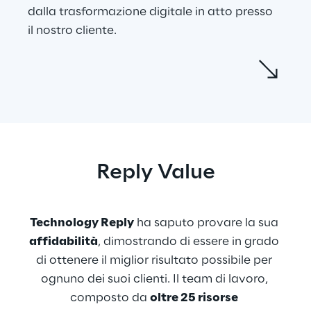
dalla trasformazione digitale in atto presso 
il nostro cliente.
Reverse engineering e reingegnerizzazione 
del codice sono state quindi le attività 
principali dello sviluppo. I vari applicativi, 
implementati in molteplici linguaggi (Cobol, 
VB, C++, Java 4), sono stati riscritti nella 
nuova dashboard di presentation 
Reply Value
utilizzando Java 8, JSF-PrimeFaces e Spring-
WebFlow per la gestione dei flussi 
applicativi. Alcune funzionalità e flussi sono 
Technology Reply
 ha saputo provare la sua 
stati organizzati in moduli permettendone 
affidabilità
, dimostrando di essere in grado 
l’accesso a più applicazioni, attività che ha 
di ottenere il miglior risultato possibile per 
visto proattivamente coinvolte alcune 
ognuno dei suoi clienti. Il team di lavoro, 
nostre risorse dal design 
composto da 
oltre 25 risorse
all’implementazione. Oggi il portale si 