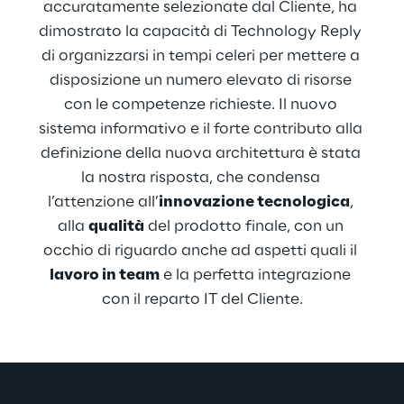
accuratamente selezionate dal Cliente, ha 
presenta con una nuova identità grafica, 
dimostrato la capacità di Technology Reply 
una navigazione più facile ed intuitiva, 
di organizzarsi in tempi celeri per mettere a 
dinamiche d’uso adatte a tutti. Si tratta di 
disposizione un numero elevato di risorse 
un tassello fondamentale all’interno di un 
con le competenze richieste. Il nuovo 
più ampio progetto di riforma di tutto il 
sistema informativo e il forte contributo alla 
sistema informativo bancario. Ad esempio, 
definizione della nuova architettura è stata 
l’evoluzione architetturale orientata al web 
la nostra risposta, che condensa 
ha reso necessaria la riprogettazione delle 
l’attenzione all’
innovazione tecnologica
, 
modalità di interazione delle applicazioni 
alla 
qualità
 del prodotto finale, con un 
con device fisicamente connessi come il 
occhio di riguardo anche ad aspetti quali il 
lettore degli assegni, il cash dispenser, il 
lavoro in team
 e la perfetta integrazione 
tablet per firma grafometrica e lettori di 
con il reparto IT del Cliente.
codici a barre. Le librerie Visual Basic e i 
driver che interagivano direttamente con i 
diversi dispositivi HW sono state esposte 
tramite API REST da una nuova applicazione 