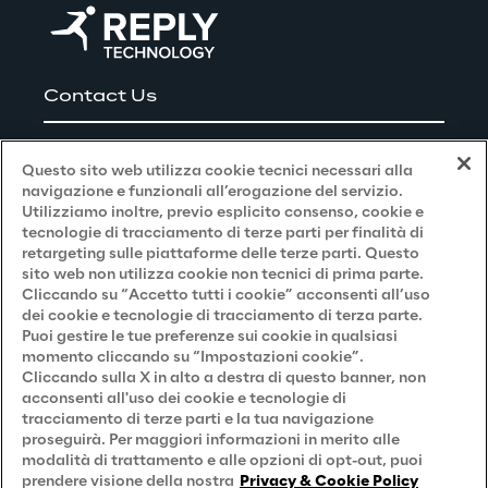
installata sui diversi terminali degli utenti e 
rese fruibili agli sviluppatori tramite una 
libreria Javascript ad alto livello.
Contact Us
Il rework delle maschere in carico ai vari 
stream ha inevitabilmente fatto emergere la 
Careers
Questo sito web utilizza cookie tecnici necessari alla
necessità di un lavoro coordinato. Il team 
navigazione e funzionali all’erogazione del servizio.
Reply ha supportato il reparto IT del Cliente 
Utilizziamo inoltre, previo esplicito consenso, cookie e
nella definizione di standard e linee guida da 
Privacy and Legal
tecnologie di tracciamento di terze parti per finalità di
retargeting sulle piattaforme delle terze parti. Questo
seguire durante le implementazioni; ha 
sito web non utilizza cookie non tecnici di prima parte.
Privacy & Cookie Policy
contribuito alla creazione di componenti 
Cliccando su “Accetto tutti i cookie” acconsenti all’uso
dei cookie e tecnologie di tracciamento di terza parte.
riutilizzabili e adattabili alle diverse esigenze 
Privacy Notice
(Candidato)
Puoi gestire le tue preferenze sui cookie in qualsiasi
e modalità di interazione cui gli utenti erano 
momento cliccando su “Impostazioni cookie”.
Privacy Notice
(Cliente)
Cliccando sulla X in alto a destra di questo banner, non
abituati con i precedenti applicativi. Il 
acconsenti all'uso dei cookie e tecnologie di
Privacy Notice
(Fornitore)
disaccoppiamento tra il front-end e il back-
tracciamento di terze parti e la tua navigazione
end è ottenuto tramite l’utilizzo di un API 
proseguirà. Per maggiori informazioni in merito alle
Privacy Notice
(Marketing)
modalità di trattamento e alle opzioni di opt-out, puoi
Gateway proprietario del cliente (integrato 
Accessibilità
prendere visione della nostra
Privacy & Cookie Policy