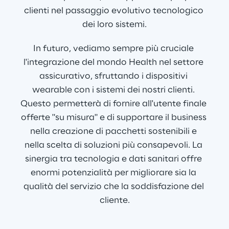
valutata la qualità dei dati disponibili 
clienti nel passaggio evolutivo tecnologico 
per identificare opportunità di 
dei loro sistemi.
miglioramento. Inoltre, nel design della 
In futuro, vediamo sempre più cruciale 
UI/UX, sono stati creati prototipi 
l'integrazione del mondo Health nel settore 
dell'interfaccia utente con Figma, 
assicurativo, sfruttando i dispositivi 
assicurando un'esperienza ottimale. 
wearable con i sistemi dei nostri clienti. 
Attraverso test di usabilità, sono stati 
Questo permetterà di fornire all'utente finale 
raccolti feedback dagli utenti reali, 
offerte "su misura" e di supportare il business 
migliorando il design iterativamente.
nella creazione di pacchetti sostenibili e 
Progettazione dell'infrastruttura per 
nella scelta di soluzioni più consapevoli. La 
la gestione dei dati:
 È stata progettata 
sinergia tra tecnologia e dati sanitari offre 
un'infrastruttura dati sicura e scalabile, 
enormi potenzialità per migliorare sia la 
utilizzando MySQL per la gestione dei 
qualità del servizio che la soddisfazione del 
dati e AWS per scalabilità e sicurezza. 
cliente.
Sono state pianificate strategie di 
backup per garantire la continuità.