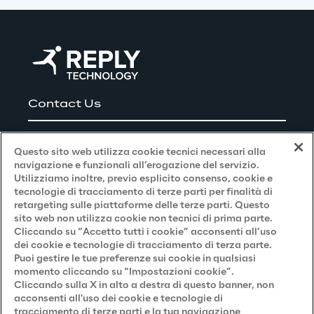
Realizzazione, creazione delle 
richieste API Google e messa in 
produzione
: Durante la fase di 
realizzazione, sono state sviluppate le 
funzionalità con Python e Angular. Il 
deployment è stato gestito con Jenkins 
Contact Us
e Docker, mentre la documentazione 
del progetto è stata creata per 
Careers
Questo sito web utilizza cookie tecnici necessari alla
facilitare l'adozione e il knowledge 
navigazione e funzionali all’erogazione del servizio.
sharing. È stato implementato il 
Utilizziamo inoltre, previo esplicito consenso, cookie e
protocollo OAuth 2.0 per 
Privacy and Legal
tecnologie di tracciamento di terze parti per finalità di
retargeting sulle piattaforme delle terze parti. Questo
l'autenticazione sicura e sviluppato 
sito web non utilizza cookie non tecnici di prima parte.
Privacy & Cookie Policy
richieste alle API di Google FIT, con test 
Cliccando su “Accetto tutti i cookie” acconsenti all’uso
dei cookie e tecnologie di tracciamento di terza parte.
specifici per garantire un'integrazione 
Privacy Notice
(Candidato)
Puoi gestire le tue preferenze sui cookie in qualsiasi
fluida. Infine, per la messa in 
momento cliccando su “Impostazioni cookie”.
Privacy Notice
(Cliente)
produzione è stato utilizzato Jenkins e 
Cliccando sulla X in alto a destra di questo banner, non
acconsenti all'uso dei cookie e tecnologie di
Privacy Notice
(Fornitore)
Docker per il deployment continuo, 
tracciamento di terze parti e la tua navigazione