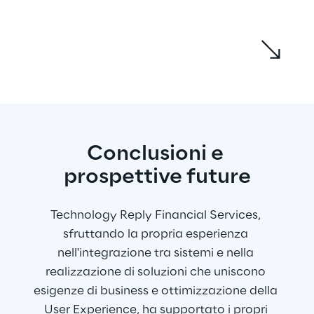
Analisi dei requisiti di business e 
studio di fattibilità
: È stata fatta una 
analisi dei requisiti di business, 
definendo obiettivi e priorità con gli 
stakeholder. Successivamente, uno 
studio di fattibilità ha valutato la 
Conclusioni e 
realizzabilità tecnica ed economica del 
prospettive future
progetto, garantendo che fosse 
sostenibile e allineato agli obiettivi 
aziendali.
Technology Reply Financial Services, 
Verifica dello stato dell'arte e studio 
sfruttando la propria esperienza 
della UI/UX:
 Sono state esaminate le 
nell'integrazione tra sistemi e nella 
soluzioni esistenti sul mercato per 
realizzazione di soluzioni che uniscono 
identificare best practices e 
esigenze di business e ottimizzazione della 
innovazioni. Contestualmente, è stata 
User Experience, ha supportato i propri 