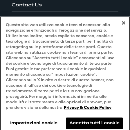
Contact Us
Careers
Questo sito web utilizza cookie tecnici necessari alla
navigazione e funzionali all’erogazione del servizio.
Utilizziamo inoltre, previo esplicito consenso, cookie e
Privacy and Legal
tecnologie di tracciamento di terze parti per finalità di
retargeting sulle piattaforme delle terze parti. Questo
sito web non utilizza cookie non tecnici di prima parte.
Privacy & Cookie Policy
Cliccando su “Accetto tutti i cookie” acconsenti all’uso
dei cookie e tecnologie di tracciamento di terza parte.
Privacy Notice
(Candidato)
Puoi gestire le tue preferenze sui cookie in qualsiasi
momento cliccando su “Impostazioni cookie”.
Privacy Notice
(Cliente)
Cliccando sulla X in alto a destra di questo banner, non
acconsenti all'uso dei cookie e tecnologie di
Privacy Notice
(Fornitore)
tracciamento di terze parti e la tua navigazione
proseguirà. Per maggiori informazioni in merito alle
Privacy Notice
(Marketing)
modalità di trattamento e alle opzioni di opt-out, puoi
Accessibilità
prendere visione della nostra
Privacy & Cookie Policy
Impostazioni cookie
Accetta tutti i cookie
Reply © 2026