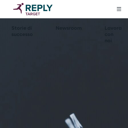
Storie di
Newsroom
Lavora
successo
con
noi