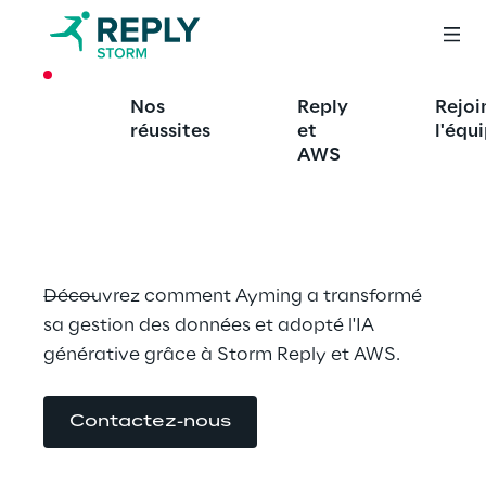
CASE STUDY
Nos
Reply
Rejoi
Étude de cas | 
réussites
et
l'équ
Ayming
AWS
Découvrez comment Ayming a transformé 
sa gestion des données et adopté l'IA 
générative grâce à Storm Reply et AWS.
Contactez-nous