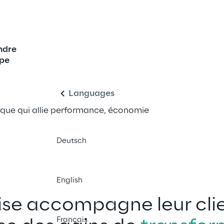
ndre
 | CMP
Français
ipe
Languages
ique qui allie performance, économie 
Deutsch
English
ise accompagne leur cli
Français