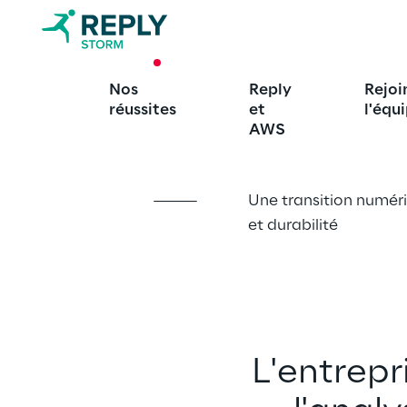
CASE STUDY
Nos
Reply
Rejoi
Étude de cas
réussites
et
l'équ
AWS
Une transition numér
et durabilité
L'entrepr