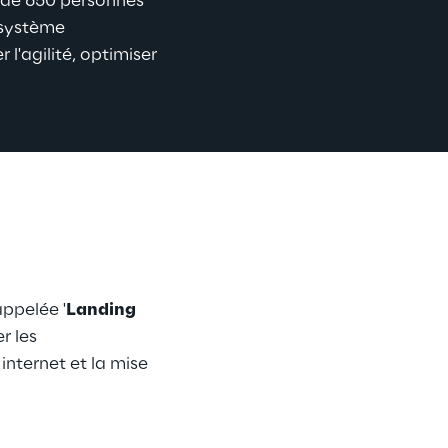
e de 650 personnes 
osystème 
l'agilité, optimiser 
ppelée '
Landing 
r les 
internet et la mise 