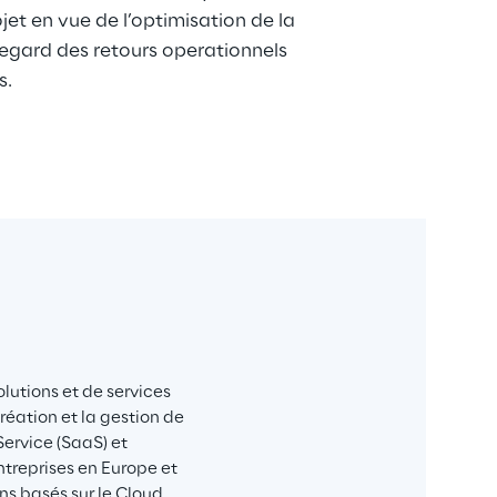
ojet en vue de l’optimisation de la 
gard des retours operationnels 
s.
lutions et de services 
éation et la gestion de 
Service (SaaS) et 
treprises en Europe et 
s basés sur le Cloud. 