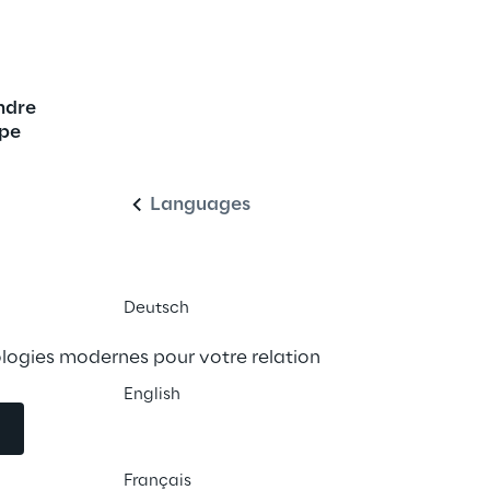
ndre
Français
ct : Votre Centre d
ipe
ud Omnicanal 
Languages
Deutsch
logies modernes pour votre relation 
English
Français