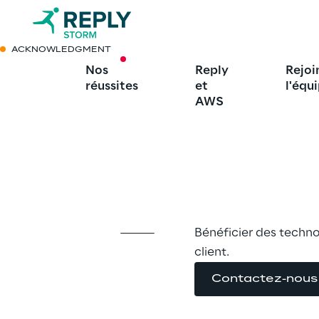
ACKNOWLEDGMENT
CASE STUDY
Nos
Reply
Rejoi
réussites
Amazon Conne
et
l'équ
AWS
Contact Clo
Intelligent
Bénéficier des techno
client.
Contactez-nous