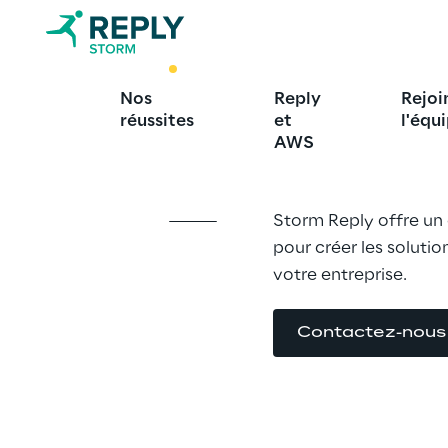
BEST PRACTICE
Nos
Reply
Rejoi
Adoption de 
réussites
et
l'équ
AWS
Storm Reply offre u
pour créer les soluti
votre entreprise.
Contactez-nous