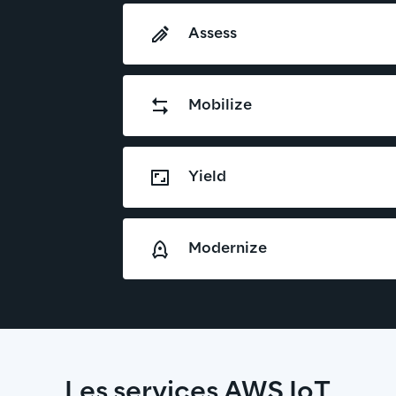
Assess
Mobilize
Yield
Modernize
Les services AWS IoT