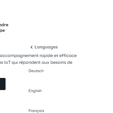
ndre
l'IoT sur AWS
Français
ipe
Languages
n accompagnement rapide et efficace 
ons IoT qui répondent aux besoins de 
Deutsch
English
Français