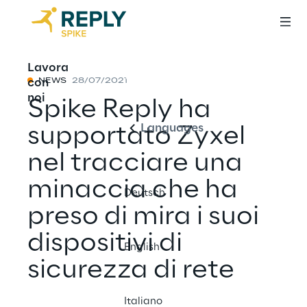
Lavora
Italiano
con
NEWS
28/07/2021
noi
Spike Reply ha
Languages
supportato Zyxel
nel tracciare una
minaccia che ha
Deutsch
preso di mira i suoi
dispositivi di
English
sicurezza di rete
Italiano