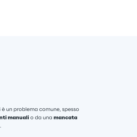
ti è un problema comune, spesso 
ti manuali
 o da una 
mancata 
.