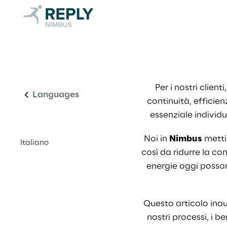
coerenza 
come leva 
Italiano
per 
decisioni più 
Per i nostri clienti, 
Languages
continuità, efficien
efficaci
essenziale individu
Noi in 
Nimbus
 metti
Italiano
così da ridurre la com
energie oggi possono
Questo articolo inau
nostri processi, i b