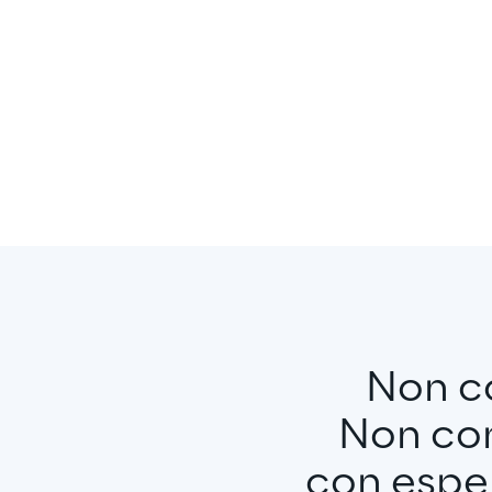
Non c
Non con
con espe