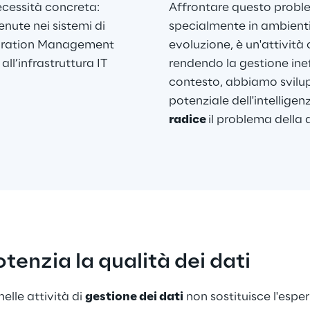
ecessità concreta: 
Affrontare questo probl
nute nei sistemi di 
specialmente in ambienti
uration Management 
evoluzione, è un'attività 
ll’infrastruttura IT 
rendendo la gestione inef
contesto, abbiamo svilup
potenziale dell'intelligenz
radice 
il problema della q
tenzia la qualità dei dati 
elle attività di 
gestione dei dati
 non sostituisce l'esper