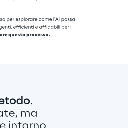
rso per esplorare come l'AI possa 
enti, efficienti e affidabili per i 
dare questo processo.
etodo
.
ate, ma 
te intorno 