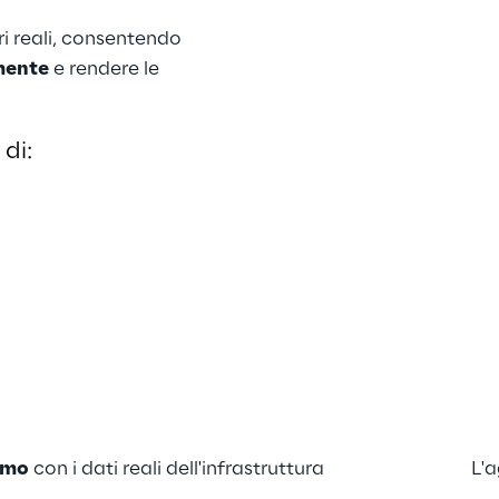
ri reali, consentendo 
mente
 e rendere le 
di: 
omo
 con i dati reali dell'infrastruttura
L'a