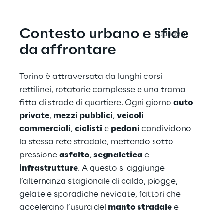
Contesto urbano e sfide 
Italiano
da affrontare
Torino è attraversata da lunghi corsi 
rettilinei, rotatorie complesse e una trama 
fitta di strade di quartiere. Ogni giorno 
auto 
private
, 
mezzi pubblici
, 
veicoli 
commerciali
, 
ciclisti
 e 
pedoni
 condividono 
la stessa rete stradale, mettendo sotto 
pressione 
asfalto
, 
segnaletica
 e 
infrastrutture
. A questo si aggiunge 
l’alternanza stagionale di caldo, piogge, 
gelate e sporadiche nevicate, fattori che 
accelerano l’usura del 
manto stradale
 e 