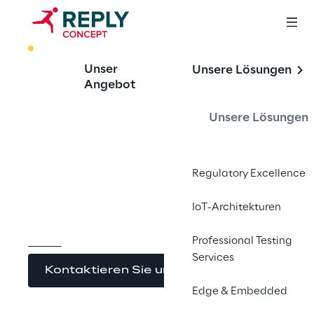
BEST PRACTICE
Unser
Unsere Lösungen
Lessons Learned: 
Angebot
Software-
Unsere Lösungen
Entwicklung im IoT-
Zeitalter
Regulatory Excellence
IoT-Architekturen
Professional Testing
Services
Kontaktieren Sie uns
Edge & Embedded