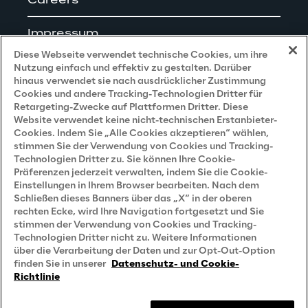
Careers
Impressum
Diese Webseite verwendet technische Cookies, um ihre
Nutzung einfach und effektiv zu gestalten. Darüber
hinaus verwendet sie nach ausdrücklicher Zustimmung
Cookies und andere Tracking-Technologien Dritter für
Privacy and Legal
Retargeting-Zwecke auf Plattformen Dritter. Diese
Website verwendet keine nicht-technischen Erstanbieter-
Cookies. Indem Sie „Alle Cookies akzeptieren“ wählen,
Datenschutz- und Cookie Richtlinie
stimmen Sie der Verwendung von Cookies und Tracking-
Technologien Dritter zu. Sie können Ihre Cookie-
Datenschutzhinweis
(Bewerber)
Präferenzen jederzeit verwalten, indem Sie die Cookie-
Einstellungen in Ihrem Browser bearbeiten. Nach dem
Datenschutzhinweis
(Kunden)
Schließen dieses Banners über das „X“ in der oberen
Datenschutzhinweis
(Dienstleister)
rechten Ecke, wird Ihre Navigation fortgesetzt und Sie
stimmen der Verwendung von Cookies und Tracking-
Datenschutzhinweis
(Marketing)
Technologien Dritter nicht zu. Weitere Informationen
über die Verarbeitung der Daten und zur Opt-Out-Option
Grundsatzerklärung - LKSG
(Deutschland)
finden Sie in unserer
Datenschutz- und Cookie-
Richtlinie
Accessibility Statement