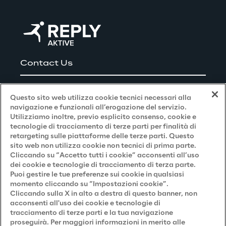
Contact Us
Careers
Questo sito web utilizza cookie tecnici necessari alla
navigazione e funzionali all’erogazione del servizio.
Utilizziamo inoltre, previo esplicito consenso, cookie e
Privacy and Legal
tecnologie di tracciamento di terze parti per finalità di
retargeting sulle piattaforme delle terze parti. Questo
sito web non utilizza cookie non tecnici di prima parte.
Privacy & Cookie Policy
Cliccando su “Accetto tutti i cookie” acconsenti all’uso
dei cookie e tecnologie di tracciamento di terza parte.
Privacy Notice
(Candidato)
Puoi gestire le tue preferenze sui cookie in qualsiasi
momento cliccando su “Impostazioni cookie”.
Privacy Notice
(Cliente)
Cliccando sulla X in alto a destra di questo banner, non
acconsenti all'uso dei cookie e tecnologie di
Privacy Notice
(Fornitore)
tracciamento di terze parti e la tua navigazione
proseguirà. Per maggiori informazioni in merito alle
Privacy Notice
(Marketing)