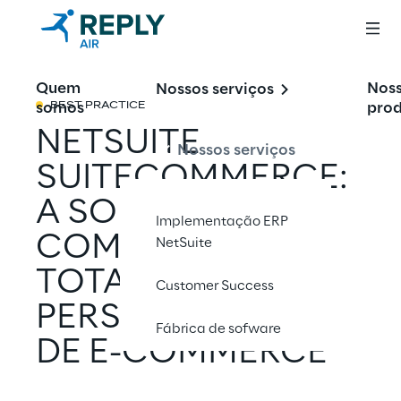
Quem
Nos
Nossos serviços
somos
pro
BEST PRACTICE
NETSUITE
Nossos serviços
SUITECOMMERCE:
A SOLUÇÃO
Implementação ERP
COMPLETA E
NetSuite
TOTALMENTE
Customer Success
PERSONALIZADA
Fábrica de sofware
DE E-COMMERCE