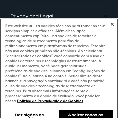
Privacy and Legal
Este website utiliza cookies técnicos para tornar os seus
Privacy & Cookie Policy
serviços simples e eficazes. Além disso, após
consentimento explícito, usa cookies de terceiros e
Privacy Notice
(Client - LGPD)
tecnologias de rastreamento para fins de
redirecionamento em plataformas de terceiros. Este site
Privacy Notice
(Client - GDPR)
não usa cookies primários não-técnicos. Ao selecionar
“aceitar todos os cookies” você concorda com o uso de
Privacy Notice
(Supplier - LGPD)
cookies de terceiros e tecnologias de rastreamento. A
qualquer momento, você pode gerenciar suas
Privacy Notice
(Supplier - GDPR)
preferências de cookies, clicando em “configurações de
Privacy Notice
(Candidate - LGPD)
cookies". Ao clicar no X no canto superior direito deste
banner, sua navegação continuará e você não permitirá
Privacy Notice
(Candidate - GDPR)
o uso de cookies e tecnologias de rastreamento de
terceiros. Para obter mais informações sobre o
Privacy Notice
(Marketing)
processamento e a opção de exclusão, você pode ler
nossa
Política de Privacidade e de Cookies
Accessibility Statement
Definições de
Aceitar todos os