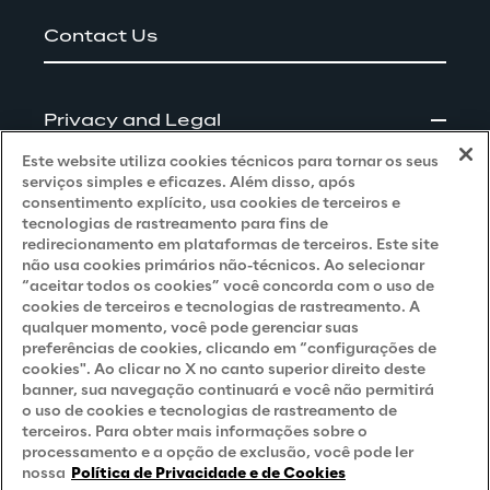
Contact Us
Privacy and Legal
Este website utiliza cookies técnicos para tornar os seus
Privacy & Cookie Policy
serviços simples e eficazes. Além disso, após
consentimento explícito, usa cookies de terceiros e
Privacy Notice
(Client - LGPD)
tecnologias de rastreamento para fins de
redirecionamento em plataformas de terceiros. Este site
Privacy Notice
(Client - GDPR)
não usa cookies primários não-técnicos. Ao selecionar
“aceitar todos os cookies” você concorda com o uso de
Privacy Notice
(Supplier - LGPD)
cookies de terceiros e tecnologias de rastreamento. A
qualquer momento, você pode gerenciar suas
Privacy Notice
(Supplier - GDPR)
preferências de cookies, clicando em “configurações de
Privacy Notice
(Candidate - LGPD)
cookies". Ao clicar no X no canto superior direito deste
banner, sua navegação continuará e você não permitirá
Privacy Notice
(Candidate - GDPR)
o uso de cookies e tecnologias de rastreamento de
terceiros. Para obter mais informações sobre o
Privacy Notice
(Marketing)
processamento e a opção de exclusão, você pode ler
nossa
Política de Privacidade e de Cookies
Accessibility Statement