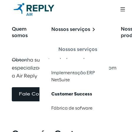
Customer Success
Quem
Nos
Nossos serviços
somos
pro
Nossos serviços
Obtenha suporte sob demanda 
especializado em ERP Oracle NetSuite com 
Implementação ERP
a Air Reply
NetSuite
Fale Conosco
Customer Success
Fábrica de sofware