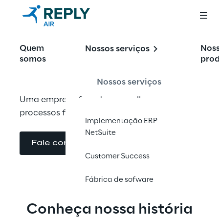
Air Reply
Quem
Nos
Nossos serviços
somos
pro
Nossos serviços
Uma empresa focada em melhorar os 
processos financeiros do seu negócio
Implementação ERP
NetSuite
Fale conosco
Customer Success
Fábrica de sofware
Conheça nossa história