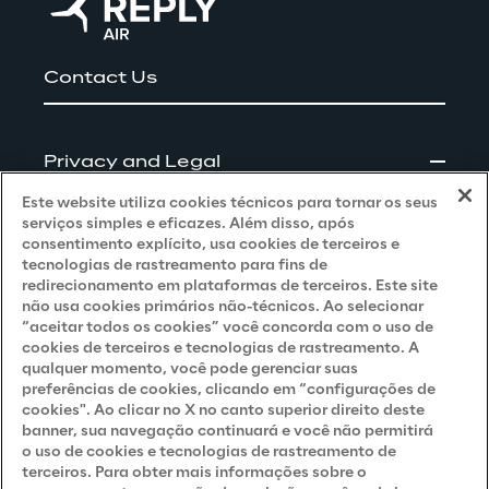
Contact Us
Privacy and Legal
Este website utiliza cookies técnicos para tornar os seus
Privacy & Cookie Policy
serviços simples e eficazes. Além disso, após
consentimento explícito, usa cookies de terceiros e
Privacy Notice
(Client - LGPD)
tecnologias de rastreamento para fins de
redirecionamento em plataformas de terceiros. Este site
Privacy Notice
(Client - GDPR)
não usa cookies primários não-técnicos. Ao selecionar
“aceitar todos os cookies” você concorda com o uso de
Privacy Notice
(Supplier - LGPD)
cookies de terceiros e tecnologias de rastreamento. A
qualquer momento, você pode gerenciar suas
Privacy Notice
(Supplier - GDPR)
preferências de cookies, clicando em “configurações de
Privacy Notice
(Candidate - LGPD)
cookies". Ao clicar no X no canto superior direito deste
banner, sua navegação continuará e você não permitirá
Privacy Notice
(Candidate - GDPR)
o uso de cookies e tecnologias de rastreamento de
terceiros. Para obter mais informações sobre o
Privacy Notice
(Marketing)