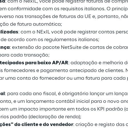
sa
: com o NexIL, você pode registrar faturas de compr
m conformidade com os requisitos italianos. O princíp
nverso nas transações de faturas da UE e, portanto, n
ção de fatura automática;
lizadas
: com o NExIL você pode registrar contas pers
a de acordo com os regulamentos italianos;
ança
: extensão do pacote NetSuite de cartas de cobr
 para cada transação;
ecipados para baixo AP/AR
: adaptação e melhoria d
is fornecedores e pagamento antecipado de clientes. Na
çar uma conta do fornecedor ou uma fatura para cad
ial
: para cada ano fiscal, é obrigatório lançar um lança
onta, e um lançamento contábil inicial para o novo ano 
l tem um impacto importante em todos os KPI padrão (o
tórios padrão (declaração de renda);
ções" do cliente e do vendedor
: criação e registo das 