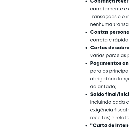
Cobrança rever
corretamente e e
transações é o i
nenhuma transa
Contas persona
correta e rápid
Cartas de cobr
várias parcelas
Pagamentos ant
para os principa
obrigatório lan
adiantado;
Saldo final/inic
incluindo cada c
exigência fisca
receitas) e rela
"Carta de Inten