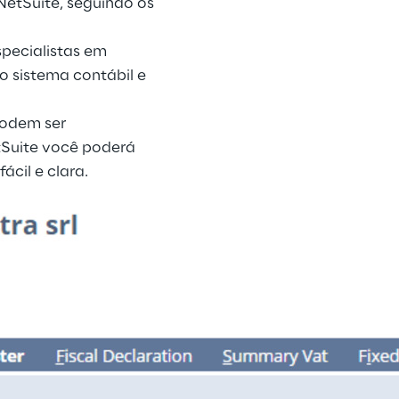
NetSuite, seguindo os
specialistas em
o sistema contábil e
podem ser
tSuite você poderá
ácil e clara.