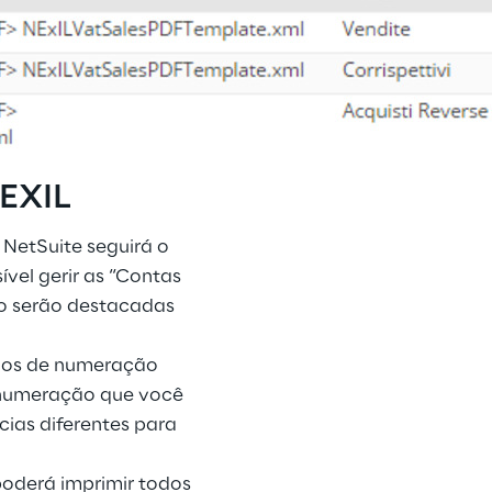
EXIL
 NetSuite seguirá o
vel gerir as “Contas
ão serão destacadas
luxos de numeração
 numeração que você
cias diferentes para
poderá imprimir todos