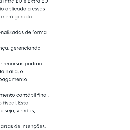
a Intra EU e Extra EU
io aplicado a essas
ão será gerada
onalizadas de forma
ança, gerenciando
e recursos padrão
 Itália, é
a pagamento
mento contábil final,
fiscal. Esta
u seja, vendas,
cartas de intenções,