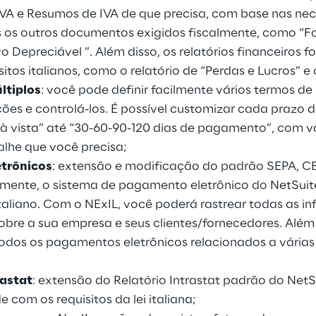
 IVA e Resumos de IVA de que precisa, com base nas ne
s os outros documentos exigidos fiscalmente, como “Fo
vo Depreciável ”. Além disso, os relatórios financeiros 
sitos italianos, como o relatório de “Perdas e Lucros” e
ltiplos
: você pode definir facilmente vários termos 
ções e controlá-los. É possível customizar cada praz
 “à vista” até “30-60-90-120 dias de pagamento”, com 
alhe que você precisa;
trônicos
: extensão e modificação do padrão SEPA, CBI
vamente, o sistema de pagamento eletrônico do NetSuit
italiano. Com o NExIL, você poderá rastrear todas as 
obre a sua empresa e seus clientes/fornecedores. Além 
todos os pagamentos eletrônicos relacionados a várias
rastat
: extensão do Relatório Intrastat padrão do NetS
com os requisitos da lei italiana;