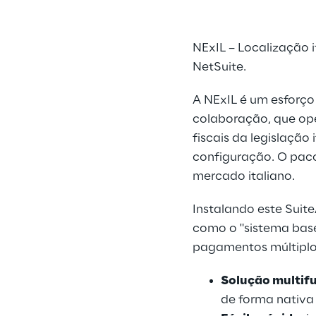
NExIL – Localização i
NetSuite.
A NExIL é um esforço 
colaboração, que ope
fiscais da legislação 
configuração. O paco
mercado italiano.
Instalando este SuiteA
como o "sistema bas
pagamentos múltiplos 
Solução multif
de forma nativa