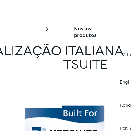
Nossos
Po
produtos
ALIZAÇÃO ITALIANA
L
PARA O NETSUITE
Engli
com um amigo
Itali
Port