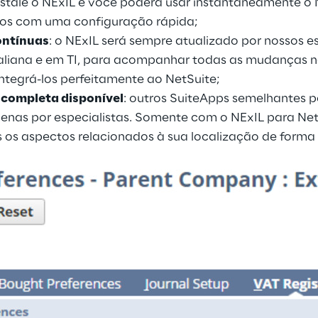
instale o NExIL e você poderá usar instantaneamente o 
ianos com uma configuração rápida;
ontínuas
: o NExIL será sempre atualizado por nossos e
taliana e em TI, para acompanhar todas as mudanças n
e integrá-los perfeitamente ao NetSuite;
 completa disponível
: outros SuiteApps semelhantes 
enas por especialistas. Somente com o NExIL para Ne
 os aspectos relacionados à sua localização de forma f