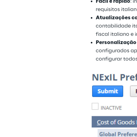
Fácil e rápido
: 
requisitos ital
Atualizações c
contabilidade i
fiscal italiano 
Personalização
configurados ap
configurar todos