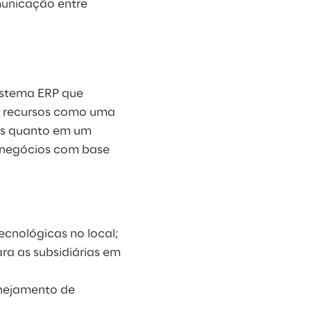
municação entre
sistema ERP que
do recursos como uma
ivos quanto em um
e negócios com base
ecnológicas no local;
ara as subsidiárias em
anejamento de