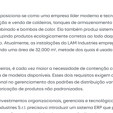
.l. posiciona-se como uma empresa líder moderna e te
ção e venda de caldeiras, tanques de armazenamento
nado e bombas de calor. Ela também produz sistem
duzindo produtos ecologicamente corretos ao lado daq
. Atualmente, as instalações da LAM Industries empr
ndo uma área de 32.000 m², metade dos quais é usada
iras, é cada vez maior a necessidade de contenção c
e modelos disponíveis. Esses dois requisitos exigem al
ional no gerenciamento dos padrões de distribuição var
abricação de produtos não padronizados.
investimentos organizacionais, gerenciais e tecnológi
dustries S.r.l. precisava introduzir um sistema ERP que