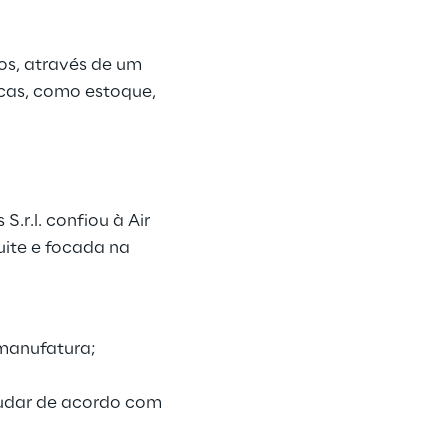
os, através de um
icas, como estoque,
.r.l. confiou à Air
ite e focada na
 manufatura;
mudar de acordo com