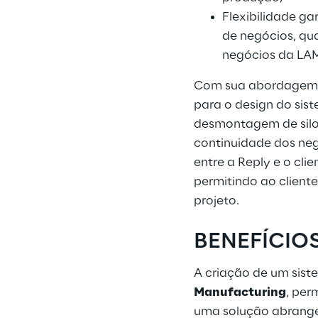
Flexibilidade g
de negócios, qu
negócios da LAM I
Com sua abordagem
para o design do sist
desmontagem de silos
continuidade dos ne
entre a Reply e o cli
permitindo ao client
projeto.
BENEFÍCIOS
A criação de um sis
Manufacturing
, per
uma solução abrangen