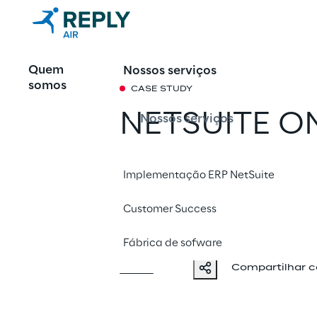
Quem
Nossos serviços
somos
CASE STUDY
NETSUITE 
Nossos serviços
MANUFACTU
Implementação ERP NetSuite
EFICIENTE D
Customer Success
INDÚSTRIAS 
Fábrica de sofware
Compartilhar 