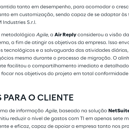
arantida tanto em desempenho, para acomodar o cres
anto em customização, sendo capaz de se adaptar às
ndustries S.r.l.
 metodológica
Agile
, a
Air Reply
considerou a visão da 
ema, a fim de atingir os objetivos da empresa. Isso env
 tecnológicos e a salvaguarda das atividades diárias,
gócios mesmo durante o processo de migração. O ali
ente facilitou o compartilhamento imediato e detalhado
e focar nos objetivos do projeto em total conformidad
 PARA O CLIENTE
tema de informação
Agile
, baseado na solução
NetSuit
mitiu reduzir o nível de gastos com TI em apenas sete 
te e eficaz, capaz de apoiar a empresa tanto nos pro