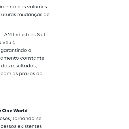
cimento nos volumes
 futuras mudanças de
LAM Industries S.r.l.
olveu a
 garantindo a
nhamento constante
 dos resultados,
e com os prazos do
e One World
meses, tornando-se
cessos existentes