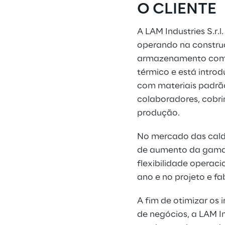
O CLIENTE
A LAM Industries S.r
operando na constru
armazenamento combi
térmico e está intro
com materiais padrão
colaboradores, cobri
produção.
No mercado das calde
de aumento da gama d
flexibilidade operac
ano e no projeto e f
A fim de otimizar os 
de negócios, a LAM In