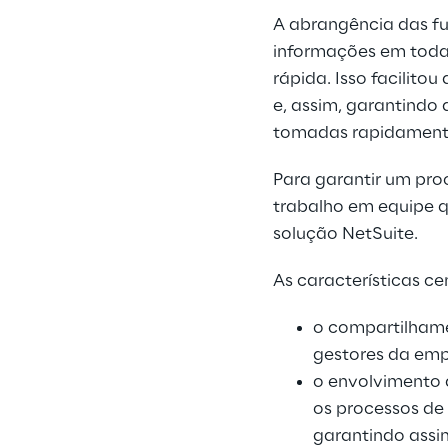
A abrangência das fu
informações em toda
rápida. Isso facilito
e, assim, garantindo
tomadas rapidament
Para garantir um pro
trabalho em equipe 
solução NetSuite.
As características c
o compartilhamen
gestores da emp
o envolvimento d
os processos de
garantindo assi