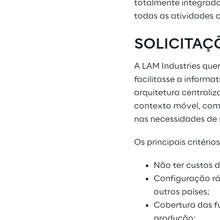
totalmente integrado
todas as atividades 
SOLICITAÇ
A LAM Industries que
facilitasse a inform
arquitetura centraliz
contexto móvel, com 
nas necessidades de
Os principais critéri
Não ter custos d
Configuração ráp
outros países;
Cobertura das f
produção;