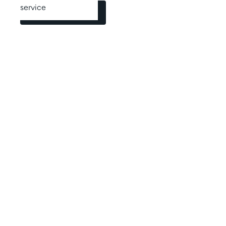
service
Fale conosco