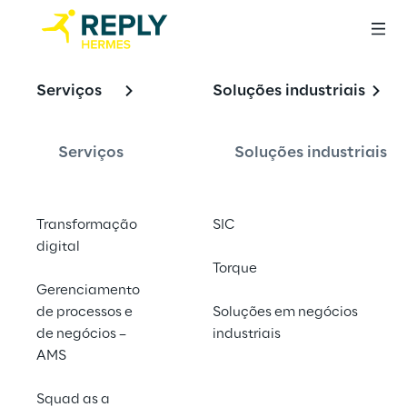
Capacitando 
Serviços
Soluções industriais
empresas na 
jornada da 
Serviços
Soluções industriais
transformação 
digital por meio de 
Transformação
SIC
tecnologias 
digital
Torque
disruptivas
Gerenciamento
de processos e
Soluções em negócios
de negócios –
industriais
AMS
Squad as a