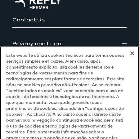
Contact Us
Privacy and Legal
Este website utiliza cookies técnicos para tornar os seus
Privacy & Cookie Policy
serviços simples e eficazes. Além disso, após
consentimento explícito, usa cookies de terceiros e
Privacy Notice
(Client - LGPD)
tecnologias de rastreamento para fins de
redirecionamento em plataformas de terceiros. Este site
Privacy Notice
(Client - GDPR)
não usa cookies primários não-técnicos. Ao selecionar
“aceitar todos os cookies” você concorda com o uso de
Privacy Notice
(Supplier - LGPD)
cookies de terceiros e tecnologias de rastreamento. A
qualquer momento, você pode gerenciar suas
Privacy Notice
(Supplier - GDPR)
preferências de cookies, clicando em “configurações de
Privacy Notice
(Candidate - LGPD)
cookies". Ao clicar no X no canto superior direito deste
banner, sua navegação continuará e você não permitirá
Privacy Notice
(Candidate - GDPR)
o uso de cookies e tecnologias de rastreamento de
terceiros. Para obter mais informações sobre o
Privacy Notice
(Marketing)
processamento e a opção de exclusão, você pode ler