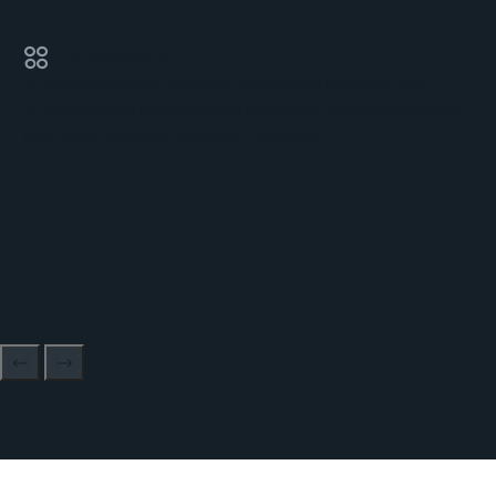
Processos
A compreensão e o uso da tecnologia passam pela
introdução de processos de negócios, baseados em um
profundo conhecimento de mercado.