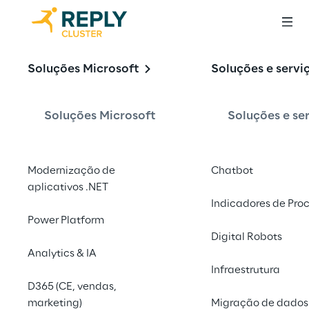
Modernize 
Soluções Microsoft
Soluções e servi
Aplicativos
Soluções Microsoft
Soluções e se
.NET com App Service, Azure SQL DB Cloud 
Modernização de
Chatbot
Native Apps com IA, Kubernetes, Azure 
aplicativos .NET
Cosmos DB
Indicadores de Pro
Power Platform
Digital Robots
Fale conosco
Analytics & IA
Infraestrutura
D365 (CE, vendas,
marketing)
Migração de dados