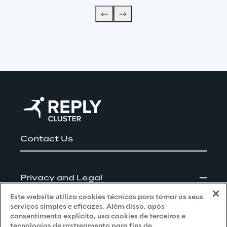
Contact Us
Privacy and Legal
Este website utiliza cookies técnicos para tornar os seus
Privacy & Cookie Policy
serviços simples e eficazes. Além disso, após
consentimento explícito, usa cookies de terceiros e
Privacy Notice
(Client - LGPD)
tecnologias de rastreamento para fins de