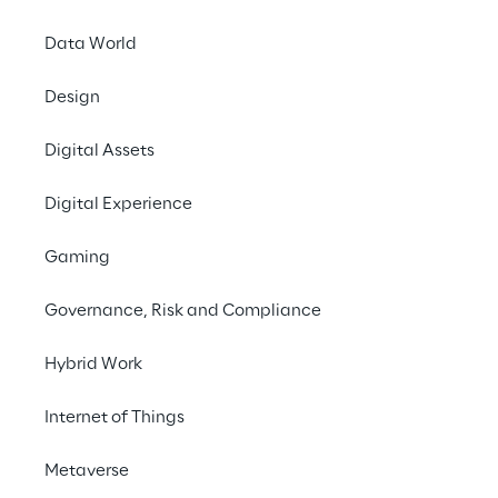
Data World
Design
Digital Assets
DIE HERAUSFORDERUNG
Die WMS-Interaktionen 
Digital Experience
vereinfachen und einen 
Gaming
schnellerern Zugriff auf 
kritische Informationen 
Governance, Risk and Compliance
auch in komplexen 
Hybrid Work
Umgebungen 
ermöglichen
Internet of Things
Metaverse