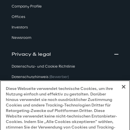
Company Profile
Offices
Investors
Newsroom
Privacy & legal
Datenschutz- und Cookie Richtlinie
Datenschutzhinweis
(Bewerber)
Datenschutzhinweis
(Kunden)
Diese Webseite verwendet technische Cookies, um ihre
Nutzung einfach und effektiv zu gestalten. Darüber
Datenschutzhinweis
(Dienstleister)
hinaus verwendet sie nach ausdrücklicher Zustimmung
Cookies und andere Tracking-Technologien Dritter für
Datenschutzhinweis
(Marketing)
Retargeting-Zwecke auf Plattformen Dritter. Diese
Website verwendet keine nicht-technischen Erstanbieter-
Grundsatzerklärung - LKSG
(Deutschland)
Cookies. Indem Sie „Alle Cookies akzeptieren“ wählen,
stimmen Sie der Verwendung von Cookies und Tracking-
Accessibility Statement