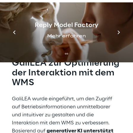
gehen: die Einführung von 
GaliLEA
 – dem 
intelligenten Assistenten, den Logistics Reply 
innerhalb der LEA-Reply-Plattform 
Reply Model Factory
entwickelt hat.
Mehr erfahren
DIE LÖSUNG
GaliLEA zur Optimierung 
der Interaktion mit dem 
WMS
GaliLEA wurde eingeführt, um den Zugriff 
auf Betriebsinformationen unmittelbarer 
und intuitiver zu gestalten und die 
Interaktion mit dem WMS zu verbessern. 
Basierend auf 
generativer KI unterstützt 