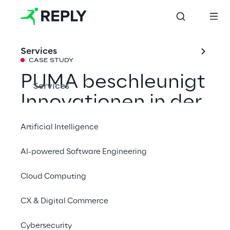
Services
CASE STUDY
PUMA beschleunigt 
Services
Innovationen in der 
Logistik mit GaliLEA
Artificial Intelligence
AI-powered Software Engineering
PUMA und Logistics Reply entwickeln 
gemeinsam das Warehouse Management 
Cloud Computing
System (WMS) weiter und optimieren die 
CX & Digital Commerce
Nutzererfahrung bei täglichen 
Logistikprozessen.
Cybersecurity