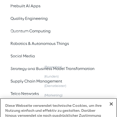
Company Profile
Prebuilt AI Apps
Offices
Quality Engineering
Investors
Quantum Computing
Newsroom
Robotics & Autonomous Things
Privacy & legal
Social Media
Datenschutz- und Cookie Richtlinie
Datenschutzhinweis
(Bewerber)
Strategy and Business Model Transformation
Datenschutzhinweis
(Kunden)
Supply Chain Management
Datenschutzhinweis
(Dienstleister)
Telco Networks
Datenschutzhinweis
(Marketing)
Grundsatzerklärung - LKSG
(Deutschland)
Diese Webseite verwendet technische Cookies, um ihre
3D & Mixed Reality
Nutzung einfach und effektiv zu gestalten. Darüber
Accessibility Statement
hinaus verwendet sie nach ausdrücklicher Zustimmung