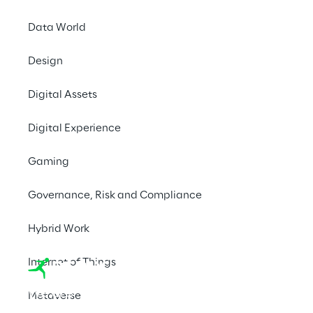
Data World
Design
Digital Assets
Digital Experience
Gaming
Governance, Risk and Compliance
Hybrid Work
Internet of Things
We are
Metaverse